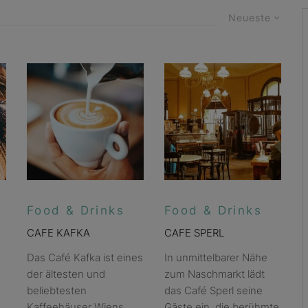
Neueste
Food & Drinks
Food & Drinks
CAFE KAFKA
CAFE SPERL
Das Café Kafka ist eines
In unmittelbarer Nähe
der ältesten und
zum Naschmarkt lädt
beliebtesten
das Café Sperl seine
,
Kaffeehäuser Wiens.
Gäste ein, die berühmte