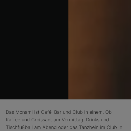
Das Monami ist Café, Bar und Club in einem. Ob
Kaffee und Croissant am Vormittag, Drinks und
Tischfußball am Abend oder das Tanzbein im Club in