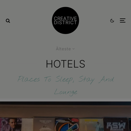
Älteste
HOTELS
Places To Sleep, Stay And
Lounge