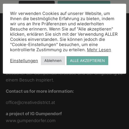
MEHR LADEN
Auf Instagram folgen
Wir verwenden Cookies auf unserer Website, um
Ihnen die bestmögliche Erfahrung zu bieten, indem
wir uns an Ihre Präferenzen und wiederholten
CREATIVE DISTRICT
Besuche erinnern. Wenn Sie auf "Alle akzeptieren"
klicken, erklären Sie sich mit der Verwendung ALLER
Cookies einverstanden. Sie können jedoch die
CREATIVE DISTRICT ist ein Projekt für Kreative, von
"Cookie-Einstellungen" besuchen, um eine
Kreativen.
kontrollierte Zustimmung zu erteilen.
Mehr Lesen
Dieser besondere Ort verlangt nach einem gemeinsamen
Einstellungen
Ablehnen
ALLE AKZEPTIEREN
Guide, der seine Einzigartigkeit dokumentiert und die
Besucher der Gumpendorferstraße und der Umgebung zu
einem Besuch inspiriert.
Contact us for more information:
office@creativedistrict.at
a project of IG Gumpendorf
www.gumpendorfer.com