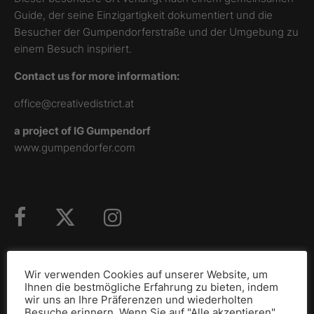
Guide, der seine Einzigartigkeit dokumentiert und die
Besucher der Gumpendorferstraße und der Umgebung zu
einem Besuch inspiriert.
Contact us for more information:
office@creativedistrict.at
a project of IG Gumpendorf
www.gumpendorfer.com
Wir verwenden Cookies auf unserer Website, um
Ihnen die bestmögliche Erfahrung zu bieten, indem
GEFÖRDERT DURCH
wir uns an Ihre Präferenzen und wiederholten
Besuche erinnern. Wenn Sie auf "Alle akzeptieren"