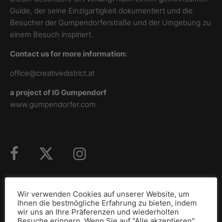
Guide, der seine Einzigartigkeit dokumentiert und die
Besucher der Gumpendorferstraße und der Umgebung zu
einem Besuch inspiriert.
Contact us for more information:
office@creativedistrict.at
a project of IG Gumpendorf
www.gumpendorfer.com
Wir verwenden Cookies auf unserer Website, um
Ihnen die bestmögliche Erfahrung zu bieten, indem
GEFÖRDERT DURCH
wir uns an Ihre Präferenzen und wiederholten
Besuche erinnern. Wenn Sie auf "Alle akzeptieren"