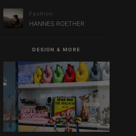
Fashion
HANNES ROETHER
DESIGN & MORE
BLUMENGESTALTEN
VIENNA RADIO ONE
REPERTOIRE