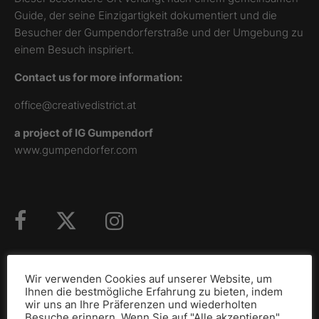
Guide, der seine Einzigartigkeit dokumentiert und die
Besucher der Gumpendorferstraße und der Umgebung zu
einem Besuch inspiriert.
Contact us for more information:
office@creativedistrict.at
a project of IG Gumpendorf
www.gumpendorfer.com
Wir verwenden Cookies auf unserer Website, um
Ihnen die bestmögliche Erfahrung zu bieten, indem
GEFÖRDERT DURCH
wir uns an Ihre Präferenzen und wiederholten
Besuche erinnern. Wenn Sie auf "Alle akzeptieren"